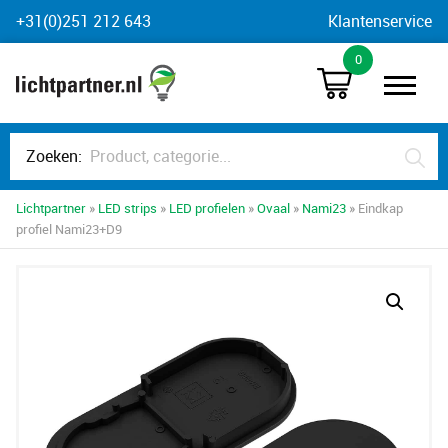
Skip
+31(0)251 212 643
Klantenservice
to
0
content
Zoeken:
Lichtpartner
»
LED strips
»
LED profielen
»
Ovaal
»
Nami23
» Eindkap
profiel Nami23+D9