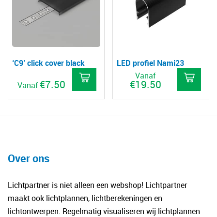
variaties.
Deze
optie
kan
gekozen
‘C9’ click cover black
LED profiel Nami23
worden
Vanaf
op
€
7.50
€
19.50
Vanaf
de
Dit
Dit
productpagina
product
pro
heeft
hee
meerdere
mee
variaties.
vari
Over ons
Deze
De
optie
opt
Lichtpartner is niet alleen een webshop! Lichtpartner
kan
kan
maakt ook lichtplannen, lichtberekeningen en
gekozen
gek
lichtontwerpen. Regelmatig visualiseren wij lichtplannen