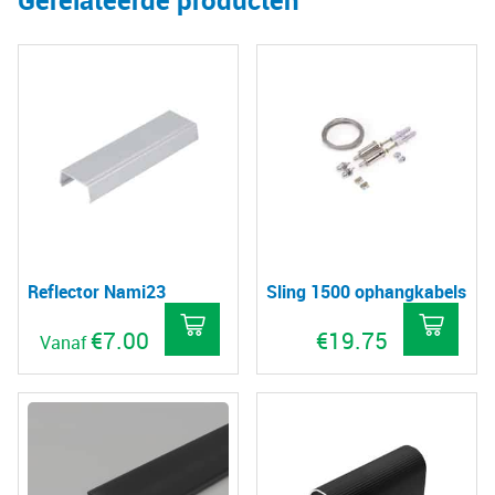
Gerelateerde producten
Reflector Nami23
Sling 1500 ophangkabels
€
7.00
€
19.75
Vanaf
Dit
product
heeft
meerdere