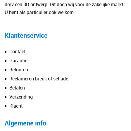
worden
wo
dmv een 3D ontwerp. Dit doen wij voor de zakelijke markt.
op
op
U bent als particulier ook welkom.
de
de
productpagina
pro
Klantenservice
Contact
Garantie
Retouren
Reclameren breuk of schade
Betalen
Verzending
Klacht
Algemene info