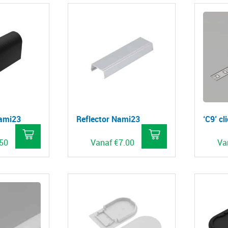
Nami23
Reflector Nami23
‘C9’ cl
.50
Vanaf
€
7.00
Va
Dit
Dit
product
product
heeft
heeft
meerdere
meerdere
variaties.
variaties.
Deze
Deze