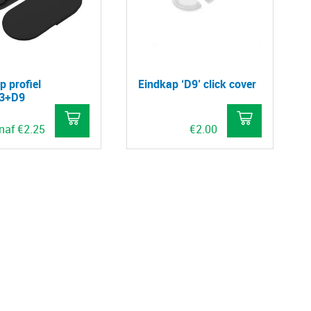
optie
optie
kan
kan
gekozen
gekozen
worden
worden
p profiel
Eindkap ‘D9’ click cover
op
op
3+D9
de
de
naf
€
2.25
€
2.00
productpagina
productpa
Dit
product
heeft
meerdere
variaties.
Deze
optie
kan
gekozen