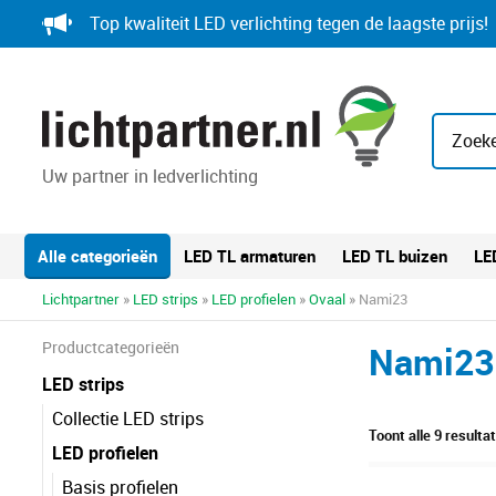
Skip
Top kwaliteit LED verlichting tegen de laagste prijs!
to
content
Zoeke
Uw partner in ledverlichting
Alle categorieën
LED TL armaturen
LED TL buizen
LE
Lichtpartner
»
LED strips
»
LED profielen
»
Ovaal
» Nami23
Productcategorieën
Nami23
LED strips
Collectie LED strips
Toont alle 9 resulta
LED profielen
Basis profielen