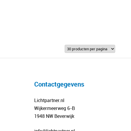
worden
op
de
productpagina
Contactgegevens
Lichtpartner.nl
Wijkermeerweg 6-B
1948 NW Beverwijk
info@lichtpartner.nl