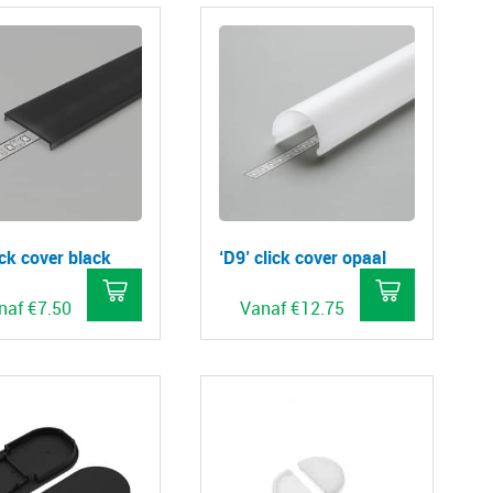
ick cover black
‘D9’ click cover opaal
naf
€
7.50
Vanaf
€
12.75
Dit
Dit
product
product
heeft
heeft
meerdere
meerdere
variaties.
variaties.
Deze
Deze