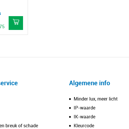
op
op
s
de
de
productpagina
productpagina
.75
ervice
Algemene info
Minder lux, meer licht
IP-waarde
IK-waarde
en breuk of schade
Kleurcode