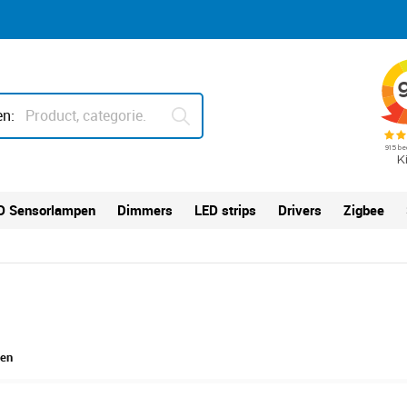
n:
D Sensorlampen
Dimmers
LED strips
Drivers
Zigbee
ten