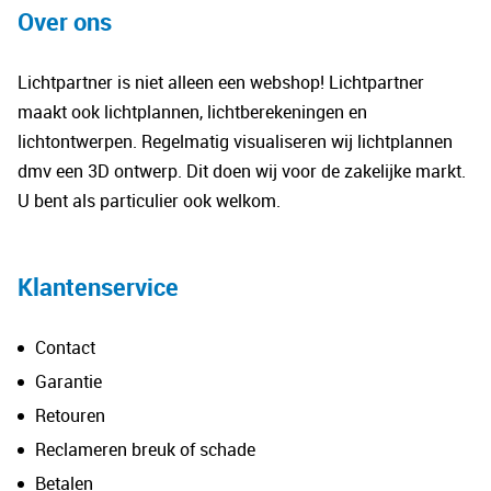
vari
Over ons
De
opt
Lichtpartner is niet alleen een webshop! Lichtpartner
kan
maakt ook lichtplannen, lichtberekeningen en
gek
lichtontwerpen. Regelmatig visualiseren wij lichtplannen
wo
dmv een 3D ontwerp. Dit doen wij voor de zakelijke markt.
op
U bent als particulier ook welkom.
de
pro
Klantenservice
Contact
Garantie
Retouren
Reclameren breuk of schade
Betalen