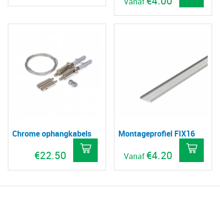
€
4.00
Vanaf
Dit
pro
hee
mee
vari
De
opt
kan
gek
Chrome ophangkabels
Montageprofiel FIX16
wo
op
€
22.50
€
4.20
Vanaf
de
Dit
pro
pro
hee
mee