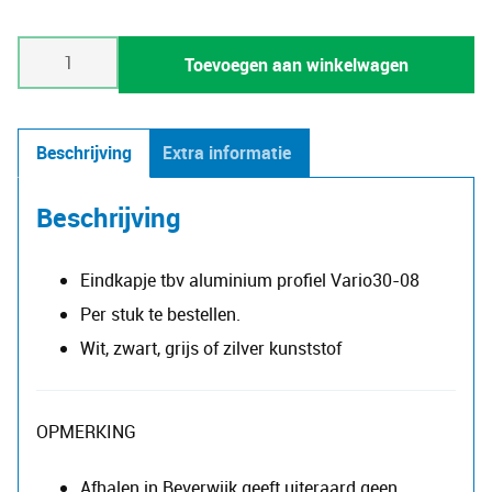
Eindkap
Toevoegen aan winkelwagen
voor
profiel
Vario30-
Beschrijving
Extra informatie
08D
aantal
Beschrijving
Eindkapje tbv aluminium profiel Vario30-08
Per stuk te bestellen.
Wit, zwart, grijs of zilver kunststof
OPMERKING
Afhalen in Beverwijk geeft uiteraard geen