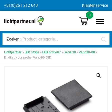
Skip
+31(0)251 212 643
Klantenservice
to
0
content
Zoeken:
Lichtpartner
»
LED strips
»
LED profielen
»
serie 30
»
Vario30-08
»
Eindkap voor profiel Vario30-08D