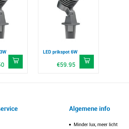
 3W
LED prikspot 6W
50
€
59.95
ervice
Algemene info
Minder lux, meer licht