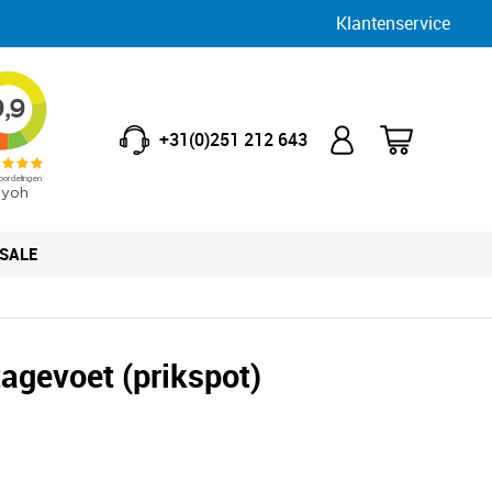
Klantenservice
+31(0)251 212 643
SALE
agevoet (prikspot)