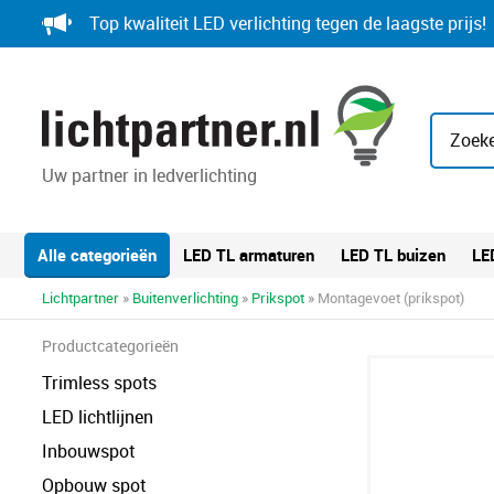
Skip
Top kwaliteit LED verlichting tegen de laagste prijs!
to
content
Zoeke
Uw partner in ledverlichting
Alle categorieën
LED TL armaturen
LED TL buizen
LE
Lichtpartner
»
Buitenverlichting
»
Prikspot
» Montagevoet (prikspot)
Productcategorieën
Trimless spots
LED lichtlijnen
Inbouwspot
Opbouw spot