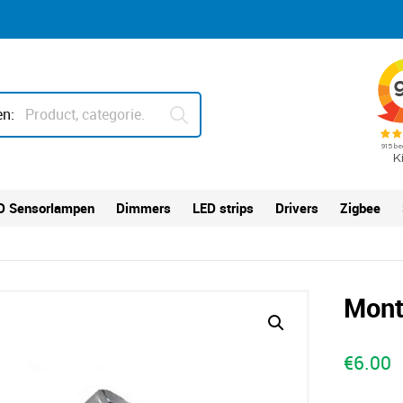
n:
D Sensorlampen
Dimmers
LED strips
Drivers
Zigbee
Mont
€
6.00