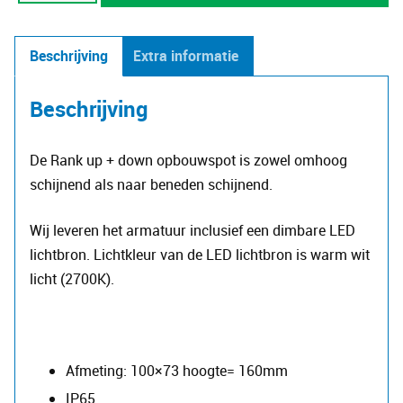
+
down
Beschrijving
Extra informatie
type
9587
Beschrijving
+
gratis
De Rank up + down opbouwspot is zowel omhoog
LED
schijnend als naar beneden schijnend.
lichtbron
aantal
Wij leveren het armatuur inclusief een dimbare LED
lichtbron. Lichtkleur van de LED lichtbron is warm wit
licht (2700K).
Afmeting: 100×73 hoogte= 160mm
IP65