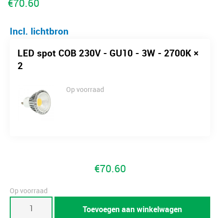
€
70.60
Incl. lichtbron
LED spot COB 230V - GU10 - 3W - 2700K ×
2
Op voorraad
€
70.60
Op voorraad
Rank
Toevoegen aan winkelwagen
up