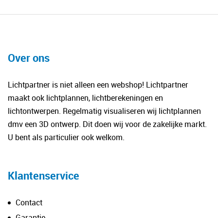
product
€51.75.
heeft
meerdere
variaties.
Over ons
Deze
optie
kan
Lichtpartner is niet alleen een webshop! Lichtpartner
gekozen
maakt ook lichtplannen, lichtberekeningen en
worden
lichtontwerpen. Regelmatig visualiseren wij lichtplannen
op
dmv een 3D ontwerp. Dit doen wij voor de zakelijke markt.
de
U bent als particulier ook welkom.
productpagina
Klantenservice
Contact
Garantie