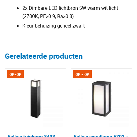
2x Dimbare LED lichtbron 5W warm wit licht
(2700K, PF>0.9, Ra>0.8)
​Kleur behuizing geheel zwart
Gerelateerde producten
OP=OP
OP = OP
Follow tuinlamp 8433-
Follow wandlamp 5702 +