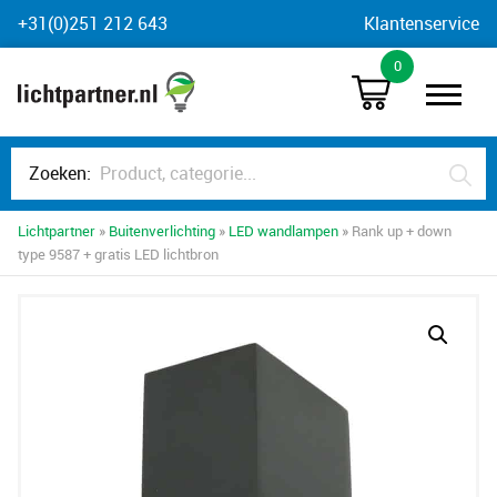
Skip
+31(0)251 212 643
Klantenservice
to
0
content
Zoeken:
Lichtpartner
»
Buitenverlichting
»
LED wandlampen
» Rank up + down
type 9587 + gratis LED lichtbron