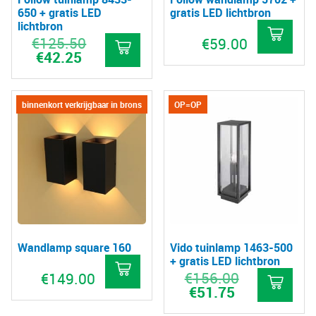
650 + gratis LED
gratis LED lichtbron
lichtbron
€
125.50
Oorspronkelijke
€
59.00
prijs
€
42.25
Huidige
was:
prijs
€125.50.
is:
€42.25.
binnenkort verkrijgbaar in brons
OP=OP
Wandlamp square 160
Vido tuinlamp 1463-500
+ gratis LED lichtbron
€
156.00
Oorspronkelijk
€
149.00
prijs
€
51.75
Huidige
was:
prijs
Dit
€156.00.
is: